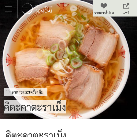
แชร์
อาหารและเครื่องดื่ม
คิตะคาตะราเม็ง
คิตะคาตะราเม็ง