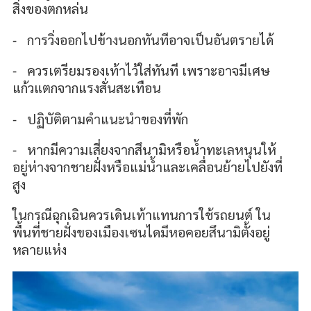
สิ่งของตกหล่น
⁃ การวิ่งออกไปข้างนอกทันทีอาจเป็นอันตรายได้
⁃ ควรเตรียมรองเท้าไว้ใส่ทันที เพราะอาจมีเศษ
แก้วแตกจากแรงสั่นสะเทือน
⁃ ปฏิบัติตามคำแนะนำของที่พัก
⁃ หากมีความเสี่ยงจากสึนามิหรือน้ำทะเลหนุนให้
อยู่ห่างจากชายฝั่งหรือแม่น้ำและเคลื่อนย้ายไปยังที่
สูง
ในกรณีฉุกเฉินควรเดินเท้าแทนการใช้รถยนต์ ใน
พื้นที่ชายฝั่งของเมืองเซนไดมีหอคอยสึนามิตั้งอยู่
หลายแห่ง